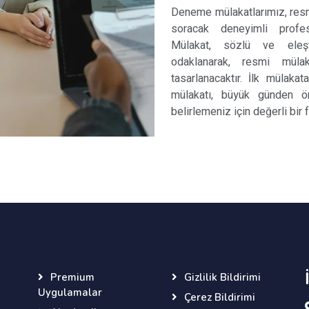
Deneme mülakatlarımız, resm
soracak deneyimli profesyo
Mülakat, sözlü ve eleşti
odaklanarak, resmi mül
tasarlanacaktır. İlk mülakat
mülakatı, büyük günden ön
belirlemeniz için değerli bir f
Premium
Gizlilik Bildirimi
Uygulamalar
Çerez Bildirimi